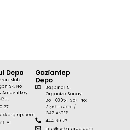
ul Depo
Gaziantep
Depo
ören Mah.
an Sk. No:
Başpınar 5.
7A Arnavutköy
Organize Sanayi
ANBUL
Böl. 83851. Sok. No:
2 Şehitkamil /
0 27
GAZİANTEP
@oskargrup.com
444 60 27
ifi Al
info@oskargrup.com