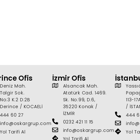
ince Ofis
İzmir Ofis
İstanb
Deniz Mah.
Alsancak Mah.
Yassı
Talgir Sok.
Atatürk Cad. 1469.
Papağ
No:3 K:2 D:2B
Sk. No:99, D:6,
113-1
Derince / KOCAELİ
35220 Konak /
/ İST
İZMİR
444 60 27
444 6
0232 421 11 15
info@oskargrup.com
info
info@oskargrup.com
Yol Tarifi Al
Yol Tar
Yol Tarifi Al