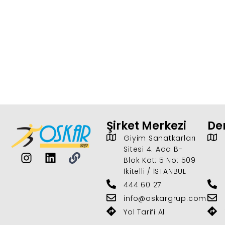
Şirket Merkezi
Der
Giyim Sanatkarları
Sitesi 4. Ada B-
Blok Kat: 5 No: 509
İkitelli / İSTANBUL
444 60 27
info@oskargrup.com
Yol Tarifi Al