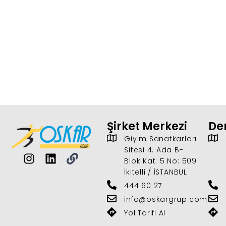
Şirket Merkezi
Der
Giyim Sanatkarları
Sitesi 4. Ada B-
Blok Kat: 5 No: 509
İkitelli / İSTANBUL
444 60 27
info@oskargrup.com
Yol Tarifi Al