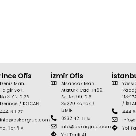
ince Ofis
İzmir Ofis
İstanb
Deniz Mah.
Alsancak Mah.
Yassı
Talgir Sok.
Atatürk Cad. 1469.
Papağ
No:3 K:2 D:2B
Sk. No:99, D:6,
113-1
Derince / KOCAELİ
35220 Konak /
/ İST
İZMİR
444 60 27
444 6
0232 421 11 15
info@oskargrup.com
info
info@oskargrup.com
Yol Tarifi Al
Yol Tar
Yol Tarifi Al