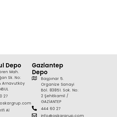
ul Depo
Gaziantep
Depo
ören Mah.
an Sk. No:
Başpınar 5.
7A Arnavutköy
Organize Sanayi
ANBUL
Böl. 83851. Sok. No:
2 Şehitkamil /
0 27
GAZİANTEP
@oskargrup.com
444 60 27
ifi Al
info@oskargrup.com